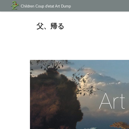
Children Coup d'etat Art
コ
Children Coup d'etat Art Dump
>
やんぐの衛生日記
>
映画
>
父、帰る
Dump
Children Coup d'etat Art Dump
ン
Band Master Works
テ
父、帰る
ン
ツ
へ
ス
キ
ッ
プ