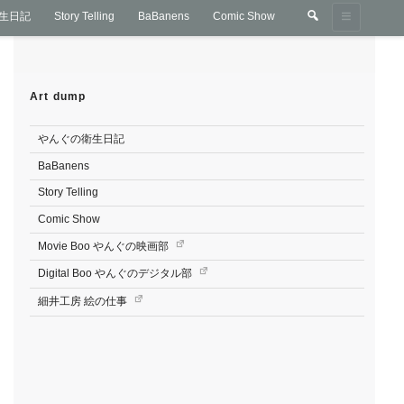
検
検
生日記
Story Telling
BaBanens
Comic Show
索
索:
Art dump
やんぐの衛生日記
BaBanens
Story Telling
Comic Show
Movie Boo やんぐの映画部
Digital Boo やんぐのデジタル部
細井工房 絵の仕事