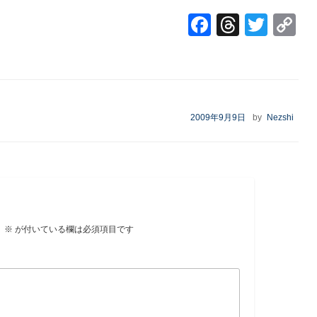
F
T
T
a
hr
wi
c
e
tt
e
a
er
b
d
L
投
2009年9月9日
by
Nezshi
o
s
稿
日:
o
k
。
※
が付いている欄は必須項目です