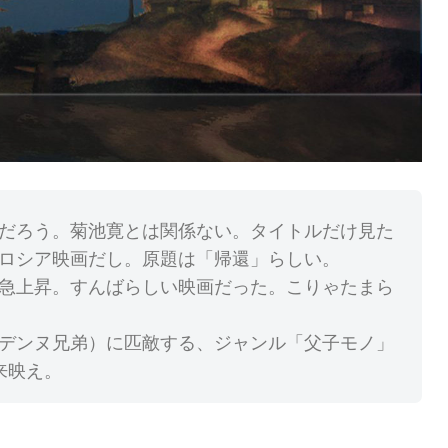
だろう。菊池寛とは関係ない。タイトルだけ見た
ロシア映画だし。原題は「帰還」らしい。
急上昇。すんばらしい映画だった。こりゃたまら
デンヌ兄弟）に匹敵する、ジャンル「父子モノ」
来映え。