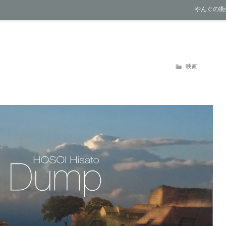
やんぐの衛
カ
映画
テ
ゴ
リ
ー