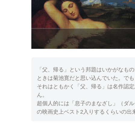
「父、帰る」という邦題はいかがなもの
ときは菊池寛だと思い込んでいた。でも
それはともかく「父、帰る」は名作認定
ん。
超個人的には「息子のまなざし」（ダル
の映画史上ベスト2入りするくらいの出