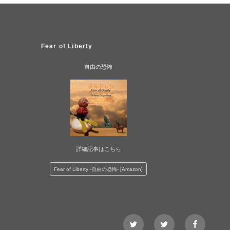
Fear of Liberty
自由の恐怖
詳細記事はこちら
Fear of Liberty -自由の恐怖- [Amazon]
Twitter@Nezshi
Twitter@ChidlrenC
facebook