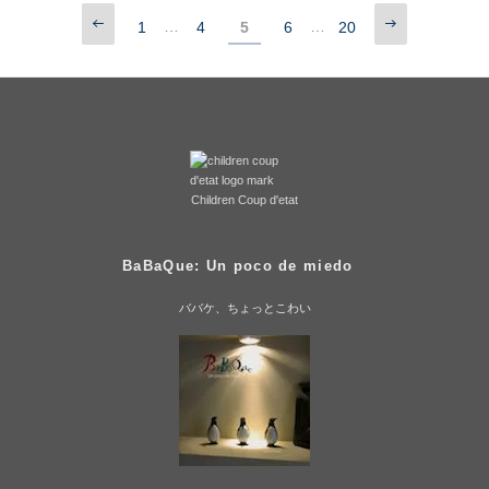
リ
前
次
…
…
ー
固
1
固
4
固
5
固
6
固
20
投
の
の
定
定
定
定
定
ペ
ペ
稿
ー
ー
ペ
ペ
ペ
ペ
ペ
ジ
ジ
の
ー
ー
ー
ー
ー
ジ
ジ
ジ
ジ
ジ
ペ
ー
ジ
Children Coup d'etat
送
り
BaBaQue: Un poco de miedo
ババケ、ちょっとこわい