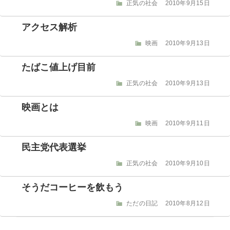
ー
カ
正気の社会
投
2010年9月15日
テ
稿
ゴ
日:
アクセス解析
リ
ー
カ
映画
投
2010年9月13日
テ
稿
ゴ
日:
たばこ値上げ目前
リ
ー
カ
正気の社会
投
2010年9月13日
テ
稿
ゴ
日:
映画とは
リ
ー
カ
映画
投
2010年9月11日
テ
稿
ゴ
日:
民主党代表選挙
リ
ー
カ
正気の社会
投
2010年9月10日
テ
稿
ゴ
日:
そうだコーヒーを飲もう
リ
ー
カ
ただの日記
投
2010年8月12日
テ
稿
ゴ
日: