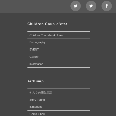
Twitter@Nezshi
Twitter@Chidl
faceb
page
Children Coup d’etat
Children Coup d’etat Home
Discography
EVENT
Gallery
information
ArtDump
やんぐの衛生日記
Story Telling
BaBanens
Comic Show