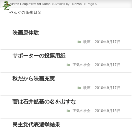
Children Coup d'etat Art
コ
Children Coup d'etat Art Dump
>
Articles by:
Nezshi
>
Page 5
Dump
ン
やんぐの衛生日記
Band Master Works
テ
ン
映画原体験
ツ
へ
カ
映画
投
2010年9月17日
テ
稿
ス
ゴ
日:
サポーターの投票用紙
キ
リ
ー
ッ
カ
正気の社会
投
2010年9月17日
テ
稿
プ
ゴ
日:
秋だから映画充実
リ
ー
カ
映画
投
2010年9月17日
テ
稿
ゴ
日:
菅は石井鉱基の名を出すな
リ
ー
カ
正気の社会
投
2010年9月15日
テ
稿
ゴ
日:
民主党代表選挙結果
リ