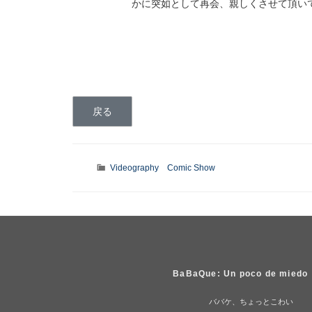
かに突如として再会、親しくさせて頂い
カ
Videography
Comic Show
テ
ゴ
リ
ー
BaBaQue: Un poco de miedo
ババケ、ちょっとこわい