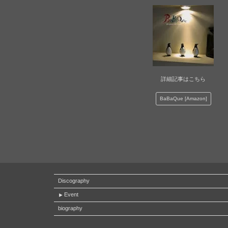
詳細記事はこちら
BaBaQue [Amazon]
Discography
Event
biography