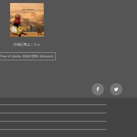
詳細記事はこちら
Fear of Liberty -自由の恐怖- [Amazon]
facebook
Twitter@
page
チ
ル
ド
レ
ン
ク