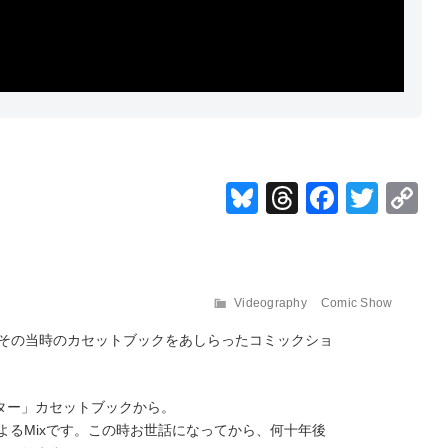
Bl
T
F
T
u
hr
a
wi
e
e
c
tt
sk
a
e
er
カ
Videography
Comic Show
y
d
b
L
テ
、その当時のカセットブックをあしらったコミックショ
ゴ
s
o
リ
ー
o
ター」カセットブックから。
k
によるMixです。この時お世話になってから、何十年後