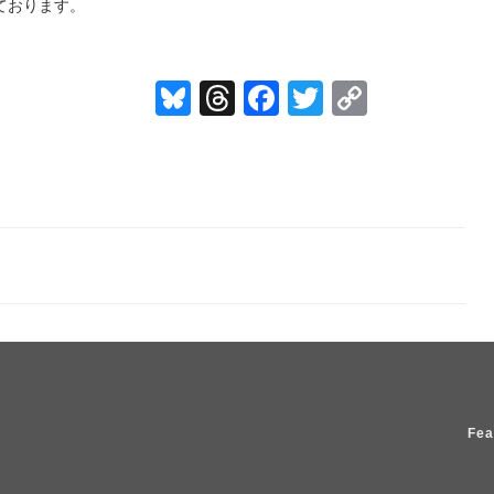
ております。
Bl
T
F
T
C
u
hr
a
wi
o
e
e
c
tt
p
sk
a
e
er
y
y
d
b
Li
s
o
n
o
k
k
Fea