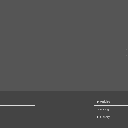
Articles
news log
Gallery