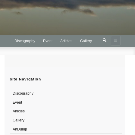
検
検
Discography
Event
Articles
Gallery
索
索:
site Navigation
Discography
Event
Articles
Gallery
ArtDump