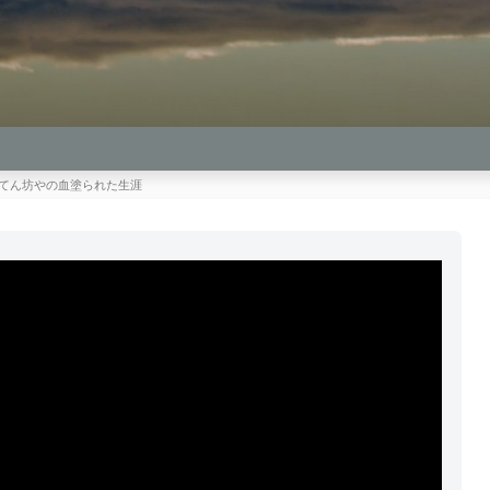
 さぼてん坊やの血塗られた生涯