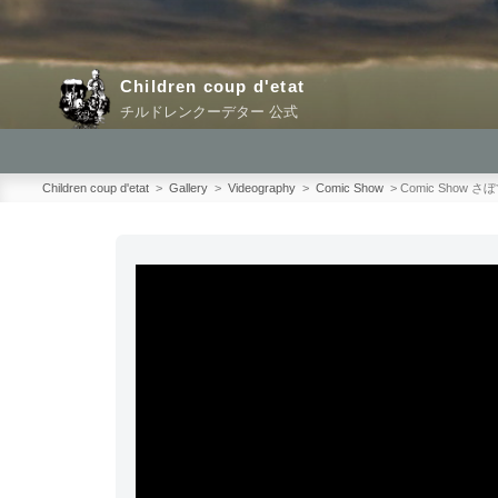
コ
ン
テ
Children coup d'etat
ン
チルドレンクーデター 公式
ツ
へ
ス
Children coup d'etat
>
Gallery
>
Videography
>
Comic Show
>
Comic Show
キ
ッ
プ