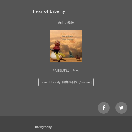
Fear of Liberty
自由の恐怖
詳細記事はこちら
Fear of Liberty -自由の恐怖- [Amazon]
facebook
Twitt
page
チ
ル
Discography
ド