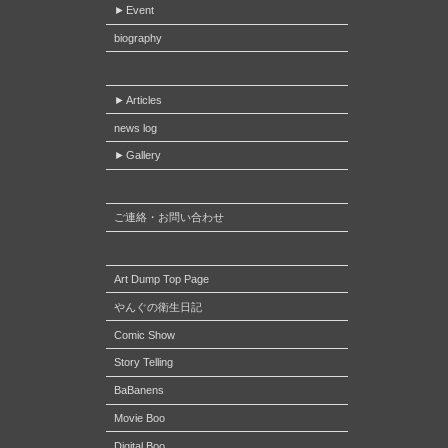
Event
レ
ン
biography
ク
ー
Articles
デ
news log
タ
Gallery
ー
ご連絡・お問い合わせ
Art Dump Top Page
やんぐの衛生日記
Comic Show
Story Telling
BaBanens
Movie Boo
Digital Boo