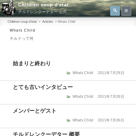
コ
Children coup d'etat
検
検
ン
チルドレンクーデター 公式
索
索:
テ
Children coup d'etat
>
Articles
>
Whats Child
ン
Whats Child
ツ
チルドって何
へ
ス
キ
始まりと終わり
ッ
カ
投
Whats Child
2011年7月29日
プ
テ
稿
ゴ
日:
とても古いインタビュー
リ
ー
カ
投
Whats Child
2011年7月28日
テ
稿
ゴ
日:
メンバーとゲスト
リ
ー
カ
投
Whats Child
2011年7月26日
テ
稿
ゴ
日:
チルドレンクーデター 概要