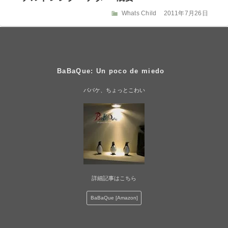
リ
ー
カ
投
Whats Child
2011年7月26日
テ
稿
ゴ
日:
リ
ー
BaBaQue: Un poco de miedo
ババケ、ちょっとこわい
詳細記事はこちら
BaBaQue [Amazon]