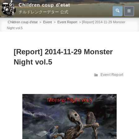
コ
Children coup d'etat
検
検
ン
チルドレンクーデター 公式
索
索:
テ
Children coup d'etat
>
Event
>
Event Report
>
[Report] 2014-11-29 Monster
ン
Night vol.5
ツ
へ
[Report] 2014-11-29 Monster
ス
キ
Night vol.5
ッ
カ
Event Report
プ
テ
ゴ
リ
ー