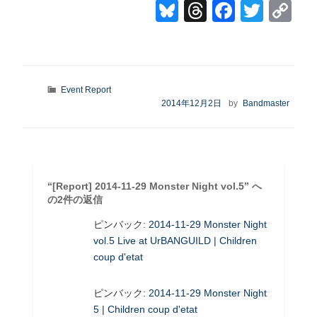
Bl
T
F
T
C
u
hr
a
wi
o
e
e
c
tt
p
sk
a
e
er
y
カ
Event Report
y
d
b
Li
テ
投
2014年12月2日
by
Bandmaster
ゴ
稿
s
o
n
リ
日:
o
k
ー
k
“[Report] 2014-11-29 Monster Night vol.5” へ
の2件の返信
ピンバック:
2014-11-29 Monster Night
vol.5 Live at UrBANGUILD | Children
coup d'etat
ピンバック:
2014-11-29 Monster Night
5 | Children coup d'etat