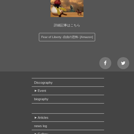
詳細記事はこちら
Fear of Liberty -自由の恐怖- [Amazon]
facebook
Twitt
page
チ
ル
Discography
ド
Event
レ
ン
biography
ク
ー
Articles
デ
news log
タ