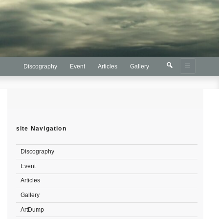
検
検
Discography
Event
Articles
Gallery
索
索:
site Navigation
Discography
Event
Articles
Gallery
ArtDump