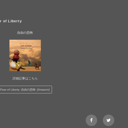
r of Liberty
自由の恐怖
詳細記事はこちら
Fear of Liberty -自由の恐怖- [Amazon]
facebook
Twitter@
page
チ