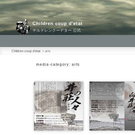
コ
ン
テ
Children coup d'etat
ン
チルドレンクーデター 公式
ツ
へ
ス
Children coup d'etat
>
arts
キ
media-category:
arts
ッ
プ