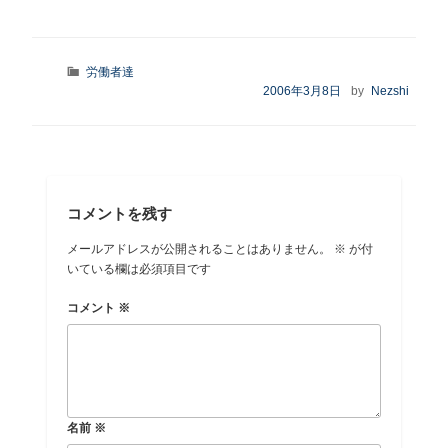
c
e
tt
p
e
a
er
y
カ
労働者達
b
d
Li
テ
投
2006年3月8日
by
Nezshi
ゴ
o
s
n
稿
リ
日:
o
k
ー
k
コメントを残す
メールアドレスが公開されることはありません。
※
が付
いている欄は必須項目です
コメント
※
名前
※