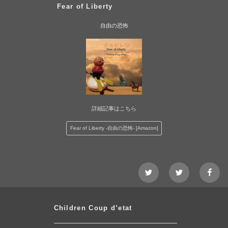
Fear of Liberty
自由の恐怖
詳細記事はこちら
Fear of Liberty -自由の恐怖- [Amazon]
Twitter@Nezshi
Twitter@Chidl
faceb
page
Children Coup d’etat