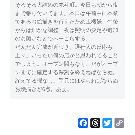
そろそろ大詰めの先斗町。今日も朝から夜
まで張り付いてます。本日は午前中に本業
であるお絵描きを行えたため上機嫌、午後
からは細かな調整、夜は照明の決定や追加
のお願いなどでへーこらする。
だんだん完成が近づき、通行人の反応も
上々。いったい何の店かと思われてること
でしょう。オープン間もなく。だがオープ
ンまでに確定する深刻を終えねばならぬ。
終えてる暇なし。手元にはやらねばならぬ
お絵描きが6点。あぁ。
F
T
T
C
a
hr
wi
o