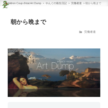
Children Coup d'etat Art
コ
Children Coup d'etat Art Dump
>
やんぐの衛生日記
>
労働者達
>
朝から晩まで
Dump
ン
Band Master Works
テ
朝から晩まで
ン
ツ
カ
労働者達
へ
テ
ス
ゴ
リ
キ
ー
ッ
プ