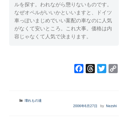
ルを探す。われながら懲りないものです。
なぜオペルがいいかといいますと、ドイツ
車っぽいまじめでいい案配の車なのに人気
がなくて安いところ。これ大事。価格は内
容じゃなくて人気で決まります。
F
T
T
C
a
hr
wi
o
c
e
tt
p
e
a
er
y
カ
壊れもの達
b
d
Li
テ
投
2006年6月27日
by
Nezshi
ゴ
o
s
n
稿
リ
日:
o
k
ー