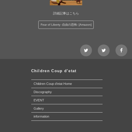
詳細記事はこちら
Fear of Liberty -自由の恐怖- [Amazon]
Twitter@Nezshi
Twitter@Chidl
faceb
page
Children Coup d’etat
Children Coup d’etat Home
Discography
EVENT
Gallery
information