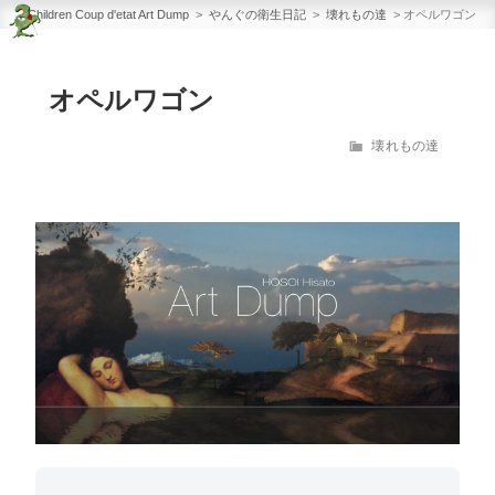
Children Coup d'etat Art
コ
Children Coup d'etat Art Dump
>
やんぐの衛生日記
>
壊れもの達
>
オペルワゴン
Dump
ン
Band Master Works
テ
オペルワゴン
ン
ツ
カ
壊れもの達
へ
テ
ス
ゴ
リ
キ
ー
ッ
プ