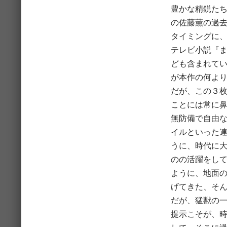
豊かな精鋭たち
の佐藤薫の過
タイミングに
テレビ小説『
ども含まれて
が本作の何よ
だが、この３
ことには常に
無防備で自由
イルといった
うに、時代に
のの活躍をし
ように、地面
げてきた、そ
だが、猛獣の
提示こそが、