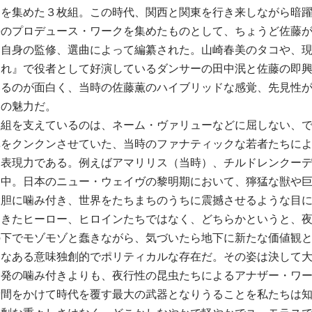
を集めた３枚組。この時代、関西と関東を行き来しながら暗躍し
去のプロデュース・ワークを集めたものとして、ちょうど佐藤
、自身の監修、選曲によって編纂された。山崎春美のタコや、
まれ』で役者として好演しているダンサーの田中泯と佐藤の即
いるのが面白く、当時の佐藤薫のハイブリッドな感覚、先見性
りの魅力だ。
枚組を支えているのは、ネーム・ヴァリューなどに屈しない、
鼻をクンクンさせていた、当時のファナティックな若者たちに
な表現力である。例えばアマリリス（当時）、チルドレンクー
連中。日本のニュー・ウェイヴの黎明期において、獰猛な獣や
大胆に噛み付き、世界をたちまちのうちに震撼させるような目
てきたヒーロー、ヒロインたちではなく、どちらかというと、
の下でモゾモゾと蠢きながら、気づいたら地下に新たな価値観
んなある意味独創的でポリティカルな存在だ。その姿は決して
一発の噛み付きよりも、夜行性の昆虫たちによるアナザー・ワ
時間をかけて時代を覆す最大の武器となりうることを私たちは