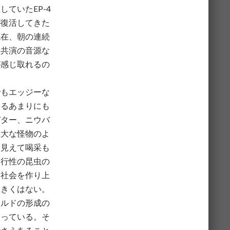
ていたEP-4
が復活してきた
現在、朝の連続
興共演の音源な
が感じ取れるの
でもエッジーな
よるあまりにも
デター、ニウバ
巨大な怪物のよ
に見えて喝采も
夜行性の昆虫の
と社会を作り上
大きくはない。
ールドの形成の
知っている。そ