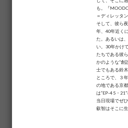
して、そこに
も。『MOOD
＝ディレッタ
そして、彼ら夜
年、40年近く
た。あるいは
い。30年かけ
たちである彼
かのような“創
士でもある鈴
ところで、３
の地である京都
は“EP-4 5
当日現場でぜひ
叡智はそこに