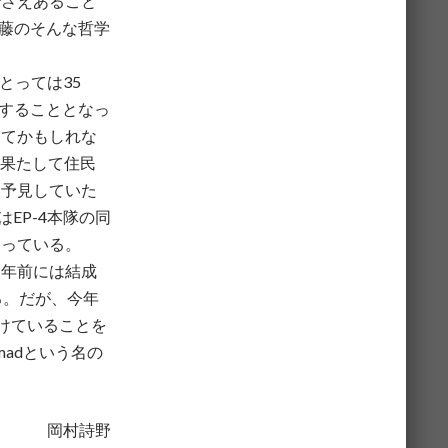
でさえあること
佐藤のそんな哲学
とっては35
現することとなっ
めてかもしれな
、果たして住民
を予見していた
EP-4本隊の同
なっている。
２年前には結成
る。だが、今年
し続けていることを
madという名の
岡村詩野