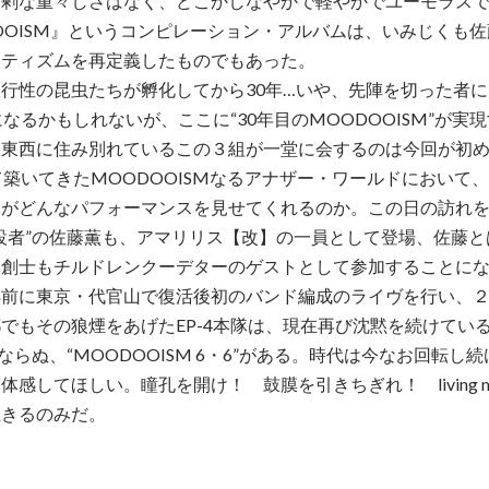
過剰な重々しさはなく、どこかしなやかで軽やかでユーモラス
OOISM』というコンピレーション・アルバムは、いみじくも
ンティズムを再定義したものでもあった。
行性の昆虫たちが孵化してから30年…いや、先陣を切った者に
になるかもしれないが、ここに“30年目のMOODOOISM”が実
、東西に住み別れているこの３組が一堂に会するのは今回が初
て築いてきたMOODOOISMなるアナザー・ワールドにおいて
らがどんなパフォーマンスを見せてくれるのか。この日の訪れ
設者”の佐藤薫も、アマリリス【改】の一員として登場、佐藤とは
木創士もチルドレンクーデターのゲストとして参加することに
年前に東京・代官山で復活後初のバンド編成のライヴを行い、
でもその狼煙をあげたEP-4本隊は、現在再び沈黙を続けてい
・21”ならぬ、“MOODOOISM 6・6”がある。時代は今なお回転
体感してほしい。瞳孔を開け！ 鼓膜を引きちぎれ！ living 
生きるのみだ。