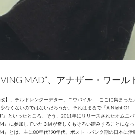
“LIVING MAD”、アナザー・ワー
改】、チルドレンクーデター、ニウバイル……ここに集まった
なくないのではないだろうか。それはまるで『A Night Of
ISM”』といったところ。そう、2011年にリリースされたオムニ
ISM』に参加していた３組が奇しくもそろい踏みすることにな
ISM』とは、主に80年代?90年代、ポスト・パンク期の日本に