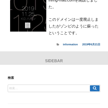
living-mad.comを開設しまし
ー
た。
このドメインは一度廃止しま
したがゾンビのように蘇った
ということです。
カ
information
投
2019年6月21日
テ
稿
ゴ
日:
リ
ー
検索
検
検
索
索: