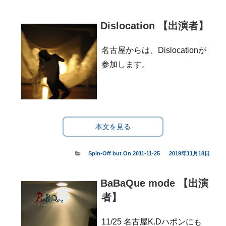
テ
稿
ゴ
日:
Dislocation 【出演者】
リ
ー
名古屋からは、Dislocationが
参加します。
本文を見る
カ
Spin-Off but On 2011-11-25
投
2019年11月18日
テ
稿
ゴ
日:
BaBaQue mode 【出演
リ
ー
者】
11/25 名古屋K.Dハポンにも