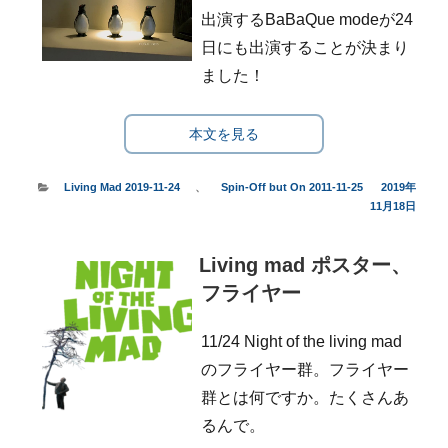
出演するBaBaQue modeが24
日にも出演することが決まり
ました！
本文を見る
カ
Living Mad 2019-11-24
、
Spin-Off but On 2011-11-25
投
2019年
テ
11月18日
稿
ゴ
日:
リ
Living mad ポスター、
ー
フライヤー
11/24 Night of the living mad
のフライヤー群。フライヤー
群とは何ですか。たくさんあ
るんで。