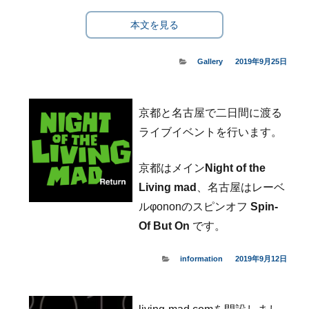
本文を見る
カ
Gallery
投
2019年9月25日
テ
稿
ゴ
日:
リ
京都と名古屋で二日間に渡る
ー
ライブイベントを行います。
京都はメイン
Night of the
Living mad
、名古屋はレーベ
ルφononのスピンオフ
Spin-
Of But On
です。
カ
information
投
2019年9月12日
テ
稿
ゴ
日:
リ