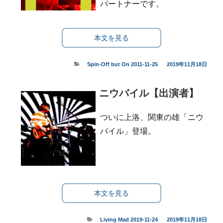
パートナーです。
本文を見る
カ
Spin-Off but On 2011-11-25
投
2019年11月18日
テ
稿
ゴ
日:
ニウバイル【出演者】
リ
ー
ついに上洛、関東の雄「ニウ
バイル」登場。
本文を見る
カ
Living Mad 2019-11-24
投
2019年11月18日