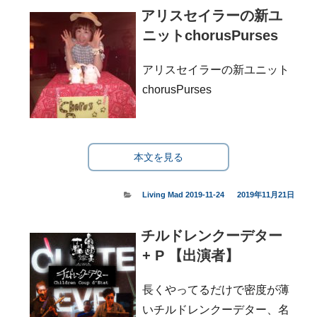
アリスセイラーの新ユ
ニットchorusPurses
アリスセイラーの新ユニット
chorusPurses
本文を見る
カ
Living Mad 2019-11-24
投
2019年11月21日
テ
稿
ゴ
日:
チルドレンクーデター
リ
ー
+ P 【出演者】
長くやってるだけで密度が薄
いチルドレンクーデター、名