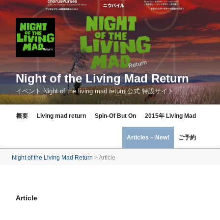
コ
ン
テ
ン
ツ
へ
Night of the Living Mad Return
ス
イベント Night of the living mad return 公式 特設サイト
キ
ッ
概要
Living mad return
Spin-Of But On
2015年 Living Mad
プ
Articles – New!
ご予約
Night of the Living Mad Return
>
Article
Article