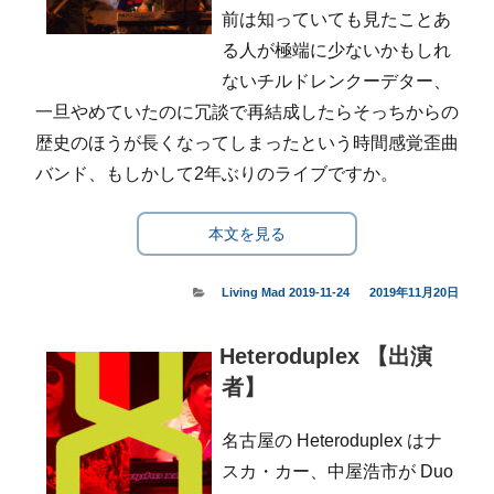
前は知っていても見たことあ
る人が極端に少ないかもしれ
ないチルドレンクーデター、
一旦やめていたのに冗談で再結成したらそっちからの
歴史のほうが長くなってしまったという時間感覚歪曲
バンド、もしかして2年ぶりのライブですか。
本文を見る
カ
Living Mad 2019-11-24
投
2019年11月20日
テ
稿
ゴ
日:
Heteroduplex 【出演
リ
ー
者】
名古屋の Heteroduplex はナ
スカ・カー、中屋浩市が Duo