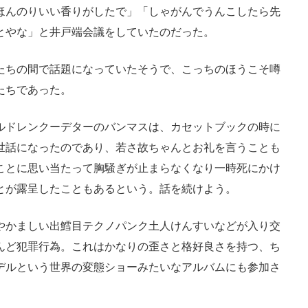
ほんのりいい香りがしたで」「しゃがんでうんこしたら先
とやな」と井戸端会議をしていたのだった。
たちの間で話題になっていたそうで、こっちのほうこそ噂
たちであった。
ルドレンクーデターのバンマスは、カセットブックの時に
世話になったのであり、若さ故ちゃんとお礼を言うことも
ことに思い当たって胸騒ぎが止まらなくなり一時死にかけ
とが露呈したこともあるという。話を続けよう。
やかましい出鱈目テクノパンク土人けんすいなどが入り交
んど犯罪行為。これはかなりの歪さと格好良さを持つ、ち
デルという世界の変態ショーみたいなアルバムにも参加さ