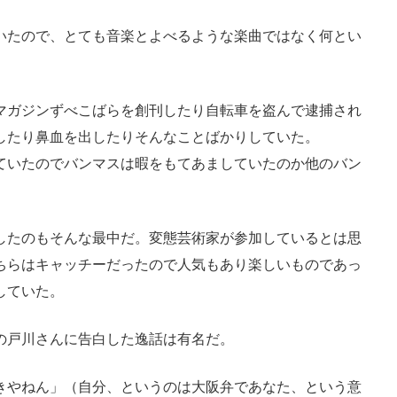
いたので、とても音楽とよべるような楽曲ではなく何とい
マガジンずべこばらを創刊したり自転車を盗んで逮捕され
したり鼻血を出したりそんなことばかりしていた。
ていたのでバンマスは暇をもてあましていたのか他のバン
したのもそんな最中だ。変態芸術家が参加しているとは思
ちらはキャッチーだったので人気もあり楽しいものであっ
していた。
の戸川さんに告白した逸話は有名だ。
きやねん」（自分、というのは大阪弁であなた、という意