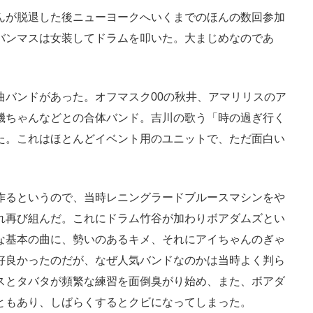
んが脱退した後ニューヨークへいくまでのほんの数回参加
バンマスは女装してドラムを叩いた。大まじめなのであ
曲バンドがあった。オフマスク00の秋井、アマリリスのア
磯ちゃんなどとの合体バンド。吉川の歌う「時の過ぎ行く
た。これはほとんどイベント用のユニットで、ただ面白い
作るというので、当時レニングラードブルースマシンをや
れ再び組んだ。これにドラム竹谷が加わりボアダムズとい
な基本の曲に、勢いのあるキメ、それにアイちゃんのぎゃ
好良かったのだが、なぜ人気バンドなのかは当時よく判ら
スとタバタが頻繁な練習を面倒臭がり始め、また、ボアダ
ともあり、しばらくするとクビになってしまった。