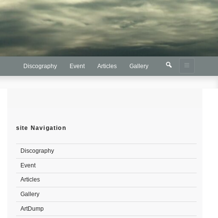
検
検
Discography
Event
Articles
Gallery
索
索:
site Navigation
Discography
Event
Articles
Gallery
ArtDump