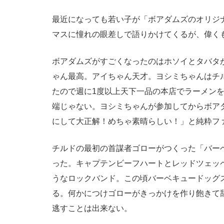
最近になっても若い子が「ボアダムズのオリジ
マスに憧れの眼差しで語りかけてくるが、偉く
ボアダムズがすごくなったのはホソイとタバタ
ゃん最高。アイちゃん天才。ヨシミちゃんはチ
たので週に1度以上天下一品の本店でラーメン
端じゃない。ヨシミちゃんが参加してからボア
にして大正解！めちゃ素晴らしい！」と純粋フ
チルドの最初の首謀者ゴローがつくった「バー
った。キャプテンビーフハートとレッドツェッ
うなロックバンド。この頃バーベキュードッグ
る。何かにつけゴローがきっかけを作り飽きて
逃すことは出来ない。