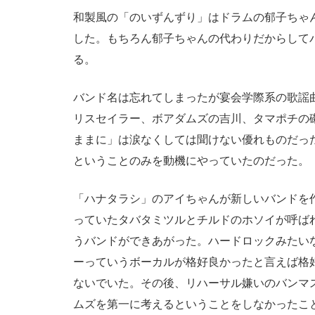
和製風の「のいずんずり」はドラムの郁子ちゃ
した。もちろん郁子ちゃんの代わりだからして
る。
バンド名は忘れてしまったが宴会学際系の歌謡
リスセイラー、ボアダムズの吉川、タマポチの
ままに」は涙なくしては聞けない優れものだっ
ということのみを動機にやっていたのだった。
「ハナタラシ」のアイちゃんが新しいバンドを
っていたタバタミツルとチルドのホソイが呼ば
うバンドができあがった。ハードロックみたい
ーっていうボーカルが格好良かったと言えば格
ないでいた。その後、リハーサル嫌いのバンマ
ムズを第一に考えるということをしなかったこ