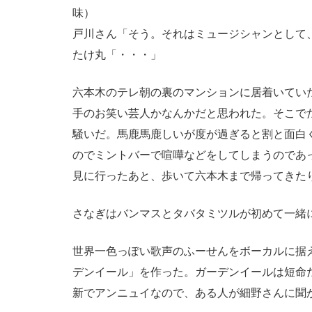
味）
戸川さん「そう。それはミュージシャンとして
たけ丸「・・・」
六本木のテレ朝の裏のマンションに居着いてい
手のお笑い芸人かなんかだと思われた。そこで
騒いだ。馬鹿馬鹿しいが度が過ぎると割と面白
のでミントバーで喧嘩などをしてしまうのであ
見に行ったあと、歩いて六本木まで帰ってきた
さなぎはバンマスとタバタミツルが初めて一緒
世界一色っぽい歌声のふーせんをボーカルに据
デンイール」を作った。ガーデンイールは短命
新でアンニュイなので、ある人が細野さんに聞