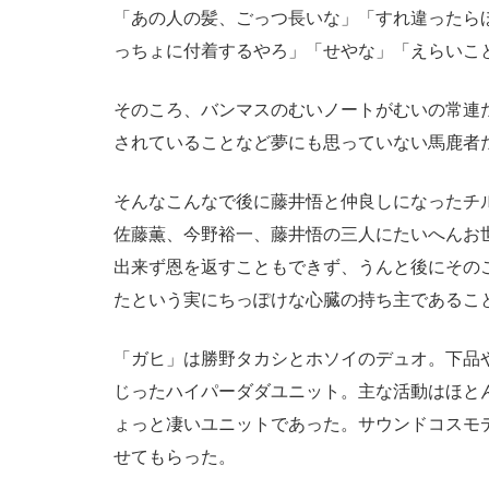
「あの人の髪、ごっつ長いな」「すれ違ったら
っちょに付着するやろ」「せやな」「えらいこ
そのころ、バンマスのむいノートがむいの常連
されていることなど夢にも思っていない馬鹿者
そんなこんなで後に藤井悟と仲良しになったチ
佐藤薫、今野裕一、藤井悟の三人にたいへんお
出来ず恩を返すこともできず、うんと後にその
たという実にちっぽけな心臓の持ち主であるこ
「ガヒ」は勝野タカシとホソイのデュオ。下品
じったハイパーダダユニット。主な活動はほと
ょっと凄いユニットであった。サウンドコスモ
せてもらった。