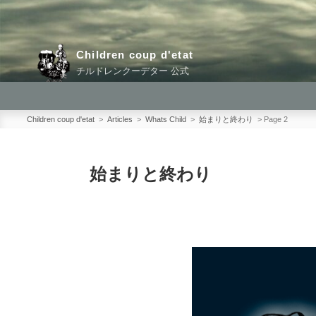
コ
ン
テ
Children coup d'etat
ン
チルドレンクーデター 公式
ツ
へ
ス
Children coup d'etat
>
Articles
>
Whats Child
>
始まりと終わり
>
Page 2
キ
ッ
始まりと終わり
プ