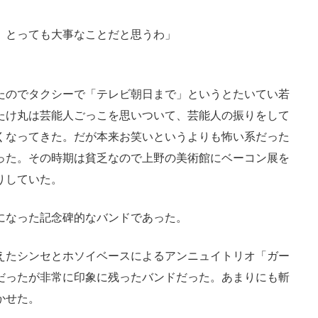
、とっても大事なことだと思うわ」
たのでタクシーで「テレビ朝日まで」というとたいてい若
たけ丸は芸能人ごっこを思いついて、芸能人の振りをして
くなってきた。だが本来お笑いというよりも怖い系だった
った。その時期は貧乏なので上野の美術館にベーコン展を
りしていた。
になった記念碑的なバンドであった。
えたシンセとホソイベースによるアンニュイトリオ「ガー
だったが非常に印象に残ったバンドだった。あまりにも斬
かせた。