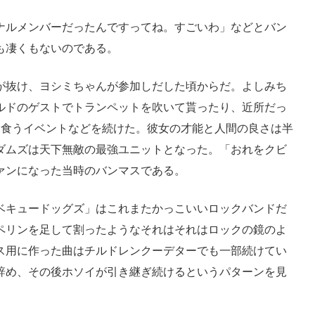
ナルメンバーだったんですってね。すごいわ」などとバン
も凄くもないのである。
が抜け、ヨシミちゃんが参加しだした頃からだ。よしみち
ルドのゲストでトランペットを吹いて貰ったり、近所だっ
を食うイベントなどを続けた。彼女の才能と人間の良さは半
ダムズは天下無敵の最強ユニットとなった。「おれをクビ
ァンになった当時のバンマスである。
ベキュードッグズ」はこれまたかっこいいロックバンドだ
ペリンを足して割ったようなそれはそれはロックの鏡のよ
ス用に作った曲はチルドレンクーデターでも一部続けてい
辞め、その後ホソイが引き継ぎ続けるというパターンを見