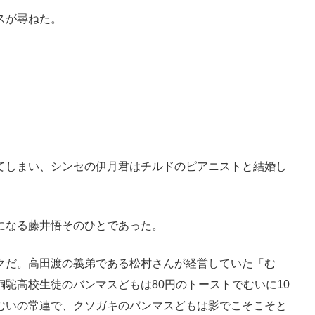
スが尋ねた。
てしまい、シンセの伊月君はチルドのピアニストと結婚し
になる藤井悟そのひとであった。
クだ。高田渡の義弟である松村さんが経営していた「む
駝高校生徒のバンマスどもは80円のトーストでむいに10
むいの常連で、クソガキのバンマスどもは影でこそこそと