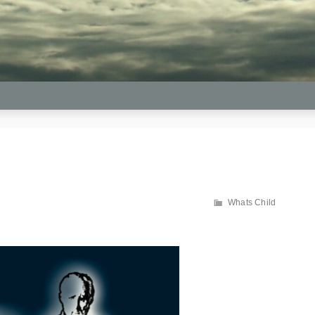
カ
Whats Child
テ
ゴ
リ
ー