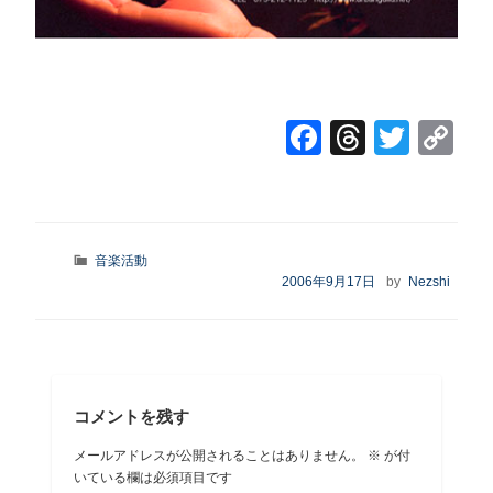
F
T
T
C
a
hr
wi
o
c
e
tt
p
e
a
er
y
カ
音楽活動
b
d
Li
テ
投
2006年9月17日
by
Nezshi
ゴ
o
s
n
稿
リ
日:
o
k
ー
k
コメントを残す
メールアドレスが公開されることはありません。
※
が付
いている欄は必須項目です