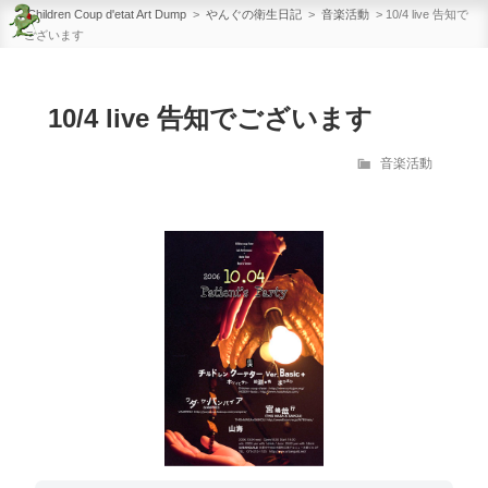
Children Coup d'etat Art
コ
Children Coup d'etat Art Dump
>
やんぐの衛生日記
>
音楽活動
>
10/4 live 告知で
Dump
ございます
ン
Band Master Works
テ
ン
10/4 live 告知でございます
ツ
へ
カ
音楽活動
ス
テ
ゴ
キ
リ
ッ
ー
プ