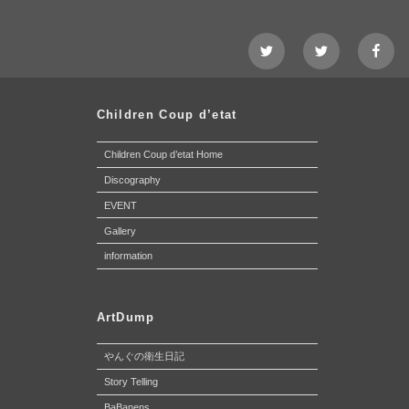
Twitter@Nezshi
Twitter@Chidl
faceb
page
Children Coup d’etat
Children Coup d’etat Home
Discography
EVENT
Gallery
information
ArtDump
やんぐの衛生日記
Story Telling
BaBanens