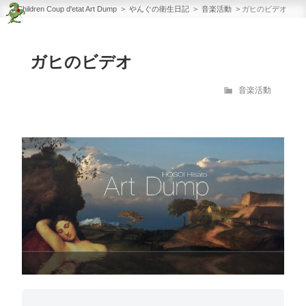
Children Coup d'etat Art
コ
Children Coup d'etat Art Dump
>
やんぐの衛生日記
>
音楽活動
>
ガヒのビデオ
Dump
ン
Band Master Works
テ
ガヒのビデオ
ン
ツ
カ
音楽活動
へ
テ
ス
ゴ
リ
キ
ー
ッ
プ