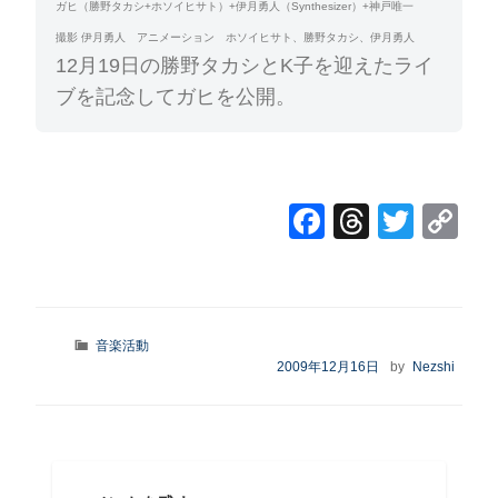
ガヒ（勝野タカシ+ホソイヒサト）+伊月勇人（Synthesizer）+神戸唯一
撮影 伊月勇人 アニメーション ホソイヒサト、勝野タカシ、伊月勇人
12月19日の勝野タカシとK子を迎えたライ
ブを記念してガヒを公開。
F
T
T
C
a
hr
wi
o
c
e
tt
p
e
a
er
y
カ
音楽活動
b
d
Li
テ
投
2009年12月16日
by
Nezshi
ゴ
o
s
n
稿
リ
日:
o
k
ー
k