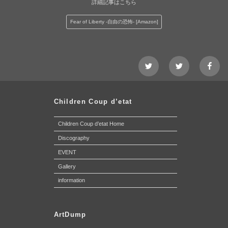
詳細記事はこちら
Fear of Liberty -自由の恐怖- [Amazon]
Twitter@Nezshi
Twitter@Chidl
faceb
page
Children Coup d’etat
Children Coup d’etat Home
Discography
EVENT
Gallery
information
ArtDump